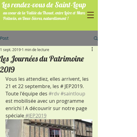
Les rendez-vous de Saint-Loup
au coeur de la Vallée du Thouet, entre Loire et Marais
Poitevin, en Deux-Sèvres, naturellement !
Post
1 sept. 2019
1 min de lecture
Les Journées du Patrimoine
2019
Vous les attendiez, elles arrivent, les 
21 et 22 septembre, les # JEP2019. 
Toute l'équipe des 
#rdv
#saintloup
est mobilisée avec un programme 
enrichi ! A découvrir sur notre page 
spéciale
 #JEP2019