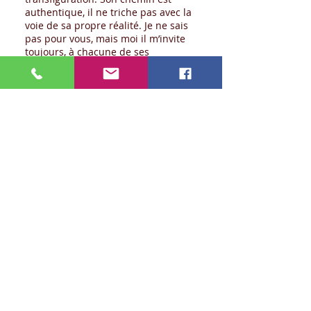
authentique, il ne triche pas avec la
voie de sa propre réalité. Je ne sais
pas pour vous, mais moi il m’invite
toujours, à chacune de ses
expositions, à une conversion vers la
prise de conscience.
C’est peut-être cela le bonheur.
© Véronique ADRAÏ, Galerie Courcelles
Art Contemporain
pour en savoir plus