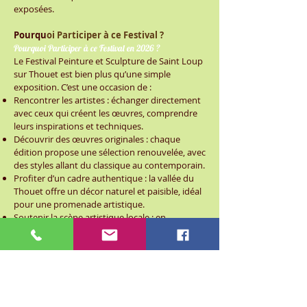
exposées.
Pourqu
oi Participer à ce Festival ?
Pourquoi Participer à ce Festival en 2026 ?
Le Festival Peinture et Sculpture de Saint Loup
sur Thouet est bien plus qu’une simple
exposition. C’est une occasion de :
Rencontrer les artistes : échanger directement
avec ceux qui créent les œuvres, comprendre
leurs inspirations et techniques.
Découvrir des œuvres originales : chaque
édition propose une sélection renouvelée, avec
des styles allant du classique au contemporain.
Profiter d’un cadre authentique : la vallée du
Thouet offre un décor naturel et paisible, idéal
pour une promenade artistique.
Soutenir la scène artistique locale : en
participant, vous encouragez les artistes et
contribuez à la vie culturelle de la région.
Une Fête Artistique au Cœur de la Vallée
du Thouet