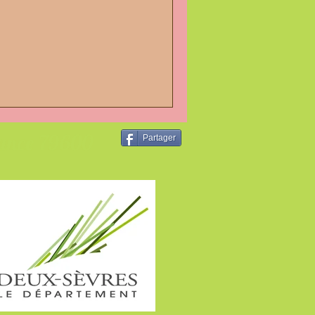
rance 79600
Partager