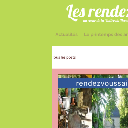
Les rende
au coeur de la Vallée du Thoue
Actualités
Le printemps des ar
sisaintloup@
Tous les posts
Deux-Sèvres