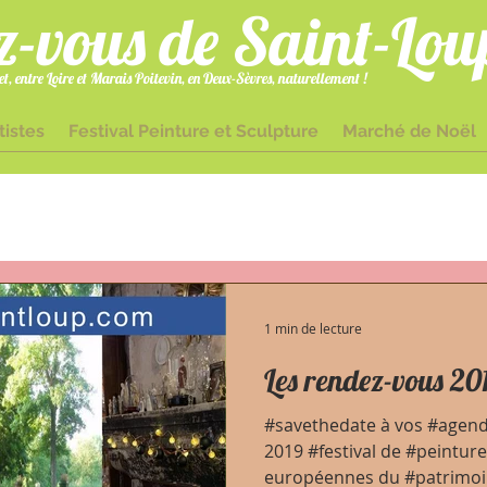
z-vous de Saint-Lou
t, entre Loire et Marais Poitevin, en Deux-Sèvres, naturellement !
tistes
Festival Peinture et Sculpture
Marché de Noël
gmailcom 05 49 70 25 63 1 Place Docteur Bouchet 79600 Saint-Loup-L
1 min de lecture
Les rendez-vous 20
#savethedate à vos #agen
2019 #festival de #peinture
européennes du #patrimoin