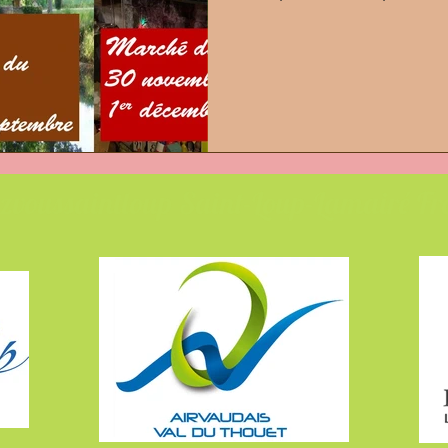
zvoussaintloup Saint-Loup-Lamairé F