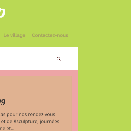
p
Le village
Contactez-nous
amairé I
19
das pour nos rendez-vous
 et de #sculpture, journées
e et...