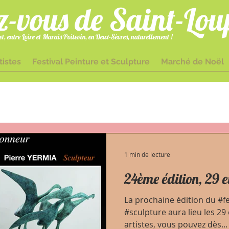
z-vous de Saint-Lou
t, entre Loire et Marais Poitevin, en Deux-Sèvres, naturellement !
tistes
Festival Peinture et Sculpture
Marché de Noël
gmailcom 05 49 70 25 63 1 Place Docteur Bouchet 79600 Saint-Loup-L
1 min de lecture
24ème édition, 29 e
La prochaine édition du #fe
#sculpture aura lieu les 29 
artistes, vous pouvez dès...