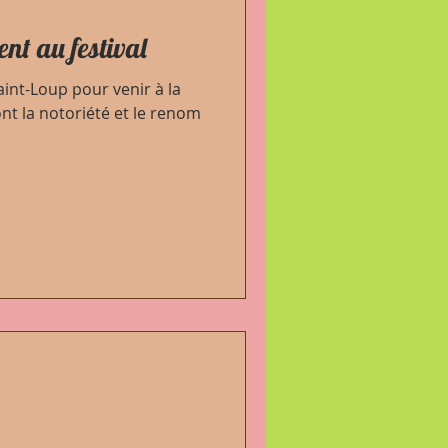
tent au festival
aint-Loup pour venir à la
nt la notoriété et le renom