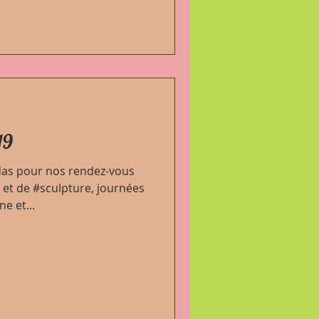
19
das pour nos rendez-vous
 et de #sculpture, journées
e et...