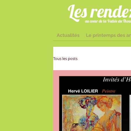
Les rende
au coeur de la Vallée du Thoue
Actualités
Le printemps des ar
sisaintloup@
Tous les posts
Deux-Sèvres