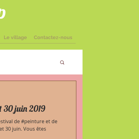
p
Le village
Contactez-nous
amairé I
t 30 juin 2019
stival de #peinture et de
et 30 juin. Vous êtes