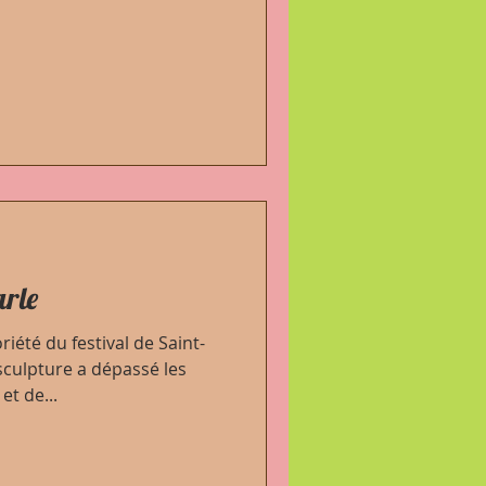
arle
riété du festival de Saint-
sculpture a dépassé les
et de...