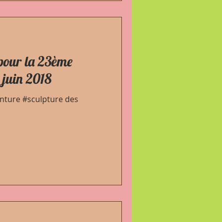
 pour la 23ème
4 juin 2018
einture #sculpture des