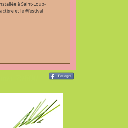
nstallée à Saint-Loup-
actère et le #festival
.
rance 79600
Partager