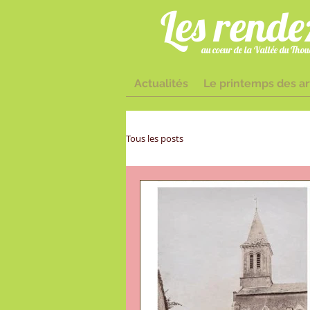
Les rende
au coeur de la Vallée du Thoue
Actualités
Le printemps des ar
sisaintloup@
Tous les posts
Deux-Sèvres