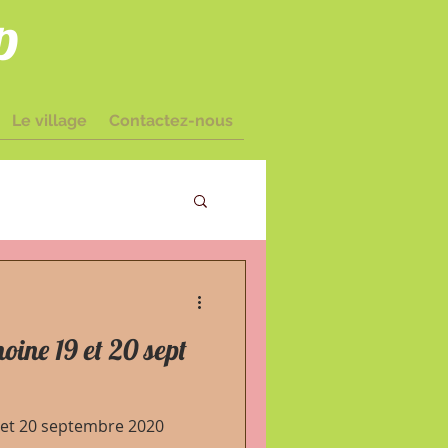
p
Le village
Contactez-nous
amairé I
oine 19 et 20 sept
 et 20 septembre 2020