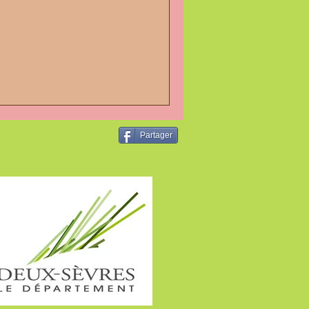
rance 79600
Partager