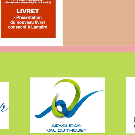
zvoussaintloup Saint-Loup-Lamairé F