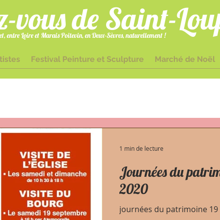
z-vous de Saint-Lou
t, entre Loire et Marais Poitevin, en Deux-Sèvres, naturellement !
tistes
Festival Peinture et Sculpture
Marché de Noël
gmailcom 05 49 70 25 63 1 Place Docteur Bouchet 79600 Saint-Loup-L
1 min de lecture
Journées du patrim
2020
journées du patrimoine 19