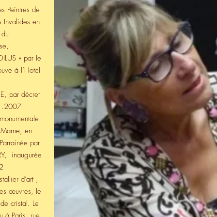
s Peintres de
 Invalides en
 du
nse,
OILUS » par le
ouve à l’Hotel
, par décret
01.2007
e monumentale
r Marne, en
Parrainée par
RY, inaugurée
12
allier d’art ,
es œuvres, le
 cristal. Le
 à Paris, rue