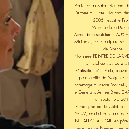
Participe au Salon National de
en cours de construction
l’Armée à l’Hotel National des
2006, reçoit le Prix
Ministre de la Défe
Achat de la sculpture « AUX P
Ministère, cette sculpture se tr
de Birenne
Nommée PEINTRE DE L’ARMEE
Officiel au J.O. du 2.
Réalisation d’un Poilu, œuvr
pour la ville de Nogent su
hommage à Lazare Ponticelli, 
le Général d’Armée Bruno DA
en septembre 20
Remarquée par le Célèbre crist
DAUM, celui-ci édite une de s
NU AU CHANDAIL, en pâte de
lancement de l’œuvre a eu lieu