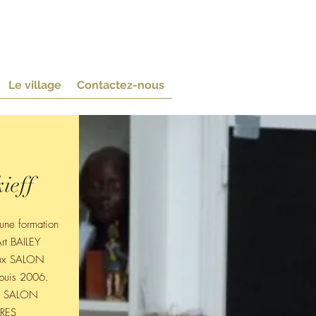
p
Le village
Contactez-nous
ieff
 une formation
 d'Art BAILEY
ieux SALON
epuis 2006.
on SALON
URES