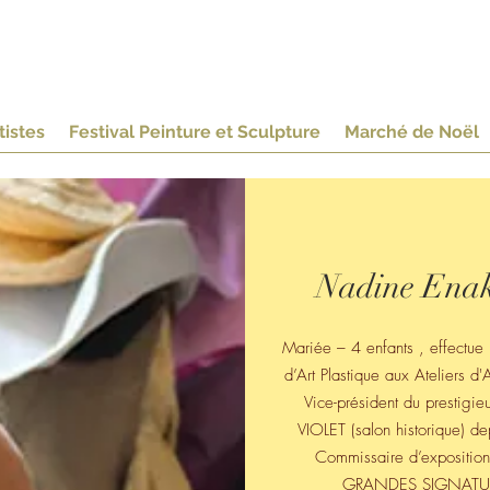
z-vous de Saint-Lou
t, entre Loire et Marais Poitevin, en Deux-Sèvres, naturellement !
tistes
Festival Peinture et Sculpture
Marché de Noël
Nadine Enak
Mariée – 4 enfants , effectue
d’Art Plastique aux Ateliers
Vice-président du prestig
VIOLET (salon historique) d
Commissaire d’expositi
GRANDES SIGNAT