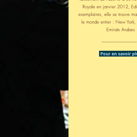
Royale en janvier 2012, Ed
exemplaires, elle se trouve m
le monde entier : New York, 
Emirats Arabes
Pour en savoir pl