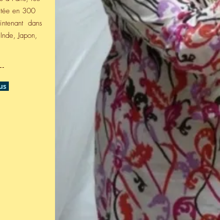
itée en 300
aintenant dans
Inde, Japon,
us