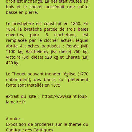
droit est inchangé. La nef était voûtée en
bois et le chevet possédait une voûte
basse en pierre.
Le presbytère est construit en 1860. En
1874, la bretèche percée de trois baies
ouvertes, pour 3 clochetons, est
remplacée par le clocher actuel, lequel
abrite 4 cloches baptisées : Renée (Mi)
1100 kg, Barthélémy (Fa dièse) 760 kg,
Victoire (Sol dièse) 520 kg et Charité (La)
420 kg.
Le Thouet pouvant inonder l’église, (1770
notamment), des bancs sur piètement
fonte sont installés en 1875.
extrait du site :
https://www.saint-loup-
lamaire.fr
A noter :
Exposition de broderies sur le thème du
Cantique des Cantiques