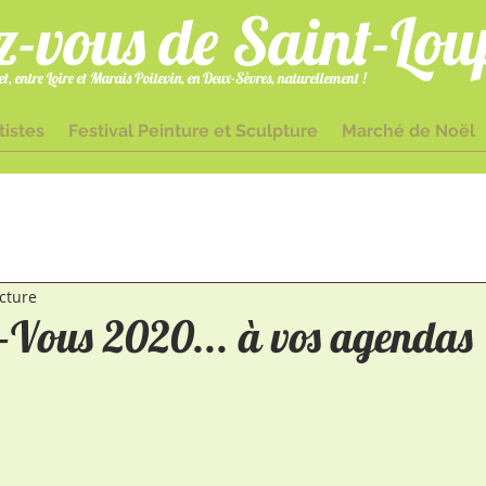
z-vous de Saint-Lou
t, entre Loire et Marais Poitevin, en Deux-Sèvres, naturellement !
tistes
Festival Peinture et Sculpture
Marché de Noël
cture
-Vous 2020... à vos agendas