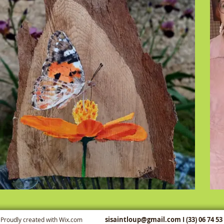
sisaintloup@gmail.com
I (33) 06 74 53
Proudly created with
Wix.com