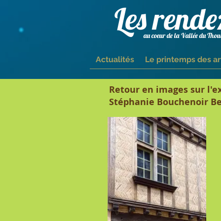
Les rende
au coeur de la Vallée du Thoue
Actualités
Le printemps des ar
Retour en images sur l'ex
Stéphanie Bouchenoir Be