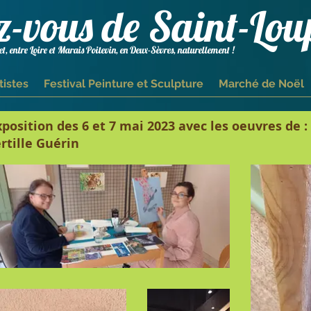
z-vous de Saint-Lou
t, entre Loire et Marais Poitevin, en Deux-Sèvres, naturellement !
tistes
Festival Peinture et Sculpture
Marché de Noël
position des 6 et 7 mai 2023 avec les oeuvres de :
rtille Guérin